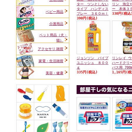
ター ツンとしない
リン 泡立
タイプ ハンディス
ー 本体３
ベビー用品
プレー ３６０ｍｌ
330円(税込
390
円(税込)
介護用品
ペット用品（犬・
猫）
アクセサリ 雑貨
ジョンソン パイプ
リンレイ 
家電・生活雑貨
ユニッシュ ８００
ハードクリ
ｇ
バス用 700
335円(税込)
1,165円(税
美容・健康