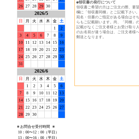
●
領収書の発行について
26
27
28
29
30
領収書ご希望の方はご注文の際、要
欄に「領収書同梱」とご記載下さい
2026/5
宛名・但書のご指定がある場合はそ
日
月
火
水
木
金
土
らもご記載願います。尚、「同梱」
記載がなくご注文者様とお受け取り
1
2
のお名前が違う場合は、ご注文者様
3
4
5
6
7
8
9
郵送となります。
10
11
12
13
14
15
16
17
18
19
20
21
22
23
24
25
26
27
28
29
30
31
2026/6
日
月
火
水
木
金
土
1
2
3
4
5
6
7
8
9
10
11
12
13
14
15
16
17
18
19
20
21
22
23
24
25
26
27
28
29
30
■
お問合せ受付時間
■
10：00〜12：00（平日）
13：00〜16：00（平日）