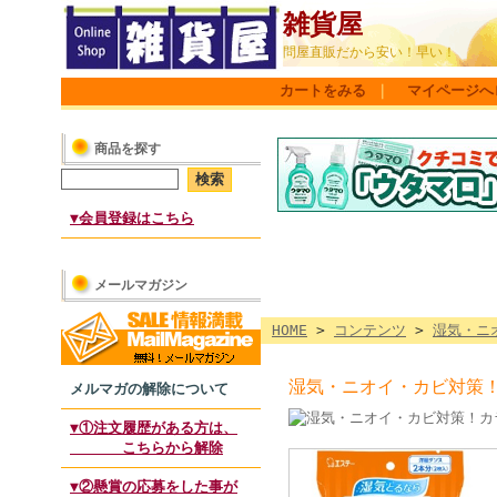
雑貨屋
問屋直販だから安い！早い！
カートをみる
｜
マイページへ
商品を探す
▼会員登録はこちら
メールマガジン
HOME
>
コンテンツ
>
湿気・ニ
湿気・ニオイ・カビ対策
メルマガの解除について
▼①注文履歴がある方は、
こちらから解除
▼②懸賞の応募をした事が