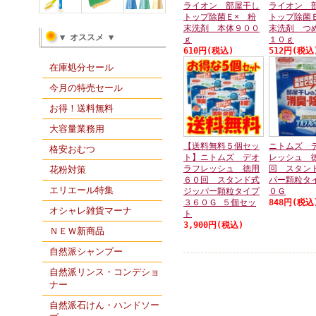
ライオン 部屋干し
ライオン 
トップ除菌Ｅ× 粉
トップ除菌
末洗剤 本体９００
末洗剤 つ
▼ オススメ ▼
ｇ
１０ｇ
610円(税込)
512円(税込
在庫処分セール
今月の特売セール
お得！送料無料
大容量業務用
【送料無料５個セッ
ニトムズ 
格安おむつ
ト】ニトムズ デオ
レッシュ 
ラフレッシュ 徳用
回 スタン
花粉対策
６０回 スタンド式
パー顆粒タ
エリエール特集
ジッパー顆粒タイプ
０Ｇ
３６０Ｇ ５個セッ
848円(税込
オシャレ雑貨マーナ
ト
3,900円(税込)
ＮＥＷ新商品
自然派シャンプー
自然派リンス・コンデショ
ナー
自然派石けん・ハンドソー