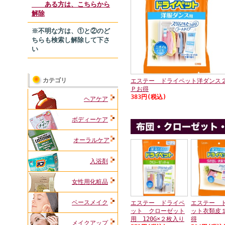
ある方は、こちらから
解除
※不明な方は、①と②のど
ちらも検索し解除して下さ
い
カテゴリ
エステー ドライペット洋ダンス
Ｐお得
383円(税込)
ヘアケア
ボディーケア
オーラルケア
入浴剤
女性用化粧品
ベースメイク
エステー ドライペ
エステー 
ット クローゼット
ット衣類皮
用 120G×２枚入り
得
メイクアップ