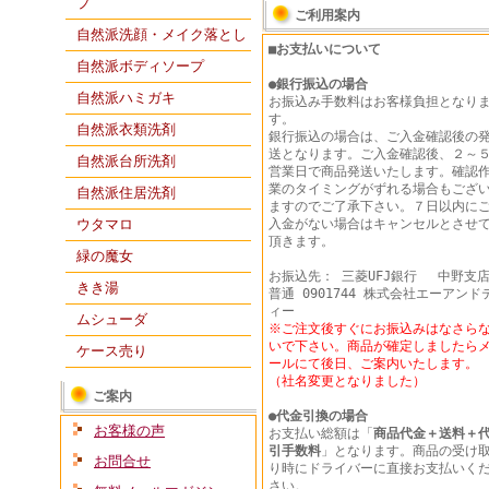
プ
ご利用案内
自然派洗顔・メイク落とし
■お支払いについて
自然派ボディソープ
●
銀行振込の場合
自然派ハミガキ
お振込み手数料はお客様負担となり
す。
自然派衣類洗剤
銀行振込の場合は、ご入金確認後の
送となります。ご入金確認後、２～
自然派台所洗剤
営業日で商品発送いたします。確認
業のタイミングがずれる場合もござ
自然派住居洗剤
ますのでご了承下さい。７日以内に
ウタマロ
入金がない場合はキャンセルとさせ
頂きます。
緑の魔女
お振込先： 三菱UFJ銀行 中野支
きき湯
普通 0901744 株式会社エーアンド
ィー
ムシューダ
※ご注文後すぐにお振込みはなさら
いで下さい。商品が確定しましたら
ケース売り
ールにて後日、ご案内いたします。
（社名変更となりました）
ご案内
●
代金引換の場合
お客様の声
お支払い総額は「
商品代金＋送料＋
引手数料
」となります。商品の受け
お問合せ
り時にドライバーに直接お支払いく
さい。