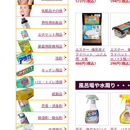
571円(税込)
594円(税込
化粧品その他
男性用化粧品
エチケット用品
家庭用医療用品
エステー 備長炭ド
エステー 
ライペット ふとん
ライペット
洗剤
用 ４枚
ｍｌ×３個
466円(税込)
296円(税込
キッチン用品
バス・トイレ清掃
紙製品
芳香・消臭剤
除湿剤・殺虫剤
花王 強力カビハイ
花王 バス
生理用品